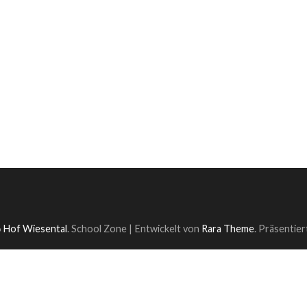
6
Hof Wiesental
.
School Zone | Entwickelt von
Rara Theme
. Präsentie