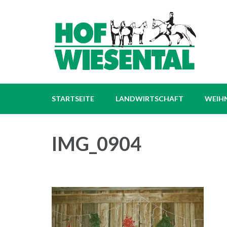
Zum
Hof
Nonnen
Inhalt
springen
(Enter
drücken)
STARTSEITE
LANDWIRTSCHAFT
WEIH
IMG_0904